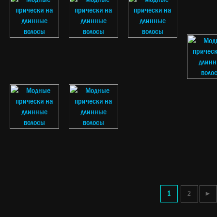
1
2
►