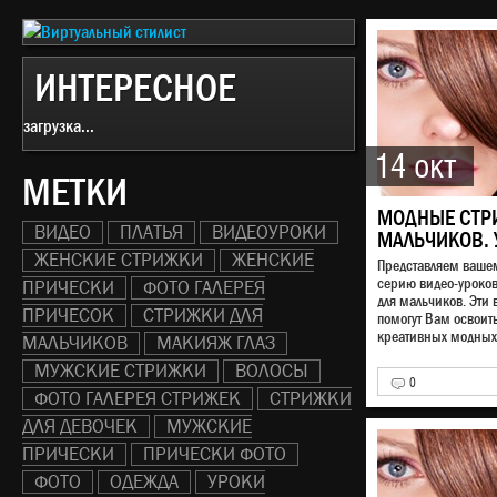
ИНТЕРЕСНОЕ
загрузка...
14 окт
МЕТКИ
МОДНЫЕ СТР
ВИДЕО
ПЛАТЬЯ
ВИДЕОУРОКИ
МАЛЬЧИКОВ. 
ЖЕНСКИЕ СТРИЖКИ
ЖЕНСКИЕ
Представляем ваш
серию видео-уроко
ПРИЧЕСКИ
ФОТО ГАЛЕРЕЯ
для мальчиков. Эти 
ПРИЧЕСОК
СТРИЖКИ ДЛЯ
помогут Вам освоит
креативных модных 
МАЛЬЧИКОВ
МАКИЯЖ ГЛАЗ
МУЖСКИЕ СТРИЖКИ
ВОЛОСЫ
0
ФОТО ГАЛЕРЕЯ СТРИЖЕК
СТРИЖКИ
ДЛЯ ДЕВОЧЕК
МУЖСКИЕ
ПРИЧЕСКИ
ПРИЧЕСКИ ФОТО
ФОТО
ОДЕЖДА
УРОКИ