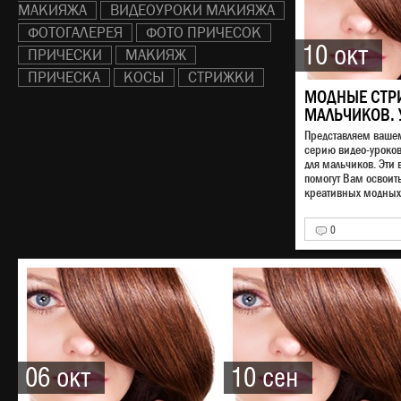
МАКИЯЖА
ВИДЕОУРОКИ МАКИЯЖА
ФОТОГАЛЕРЕЯ
ФОТО ПРИЧЕСОК
10 окт
ПРИЧЕСКИ
МАКИЯЖ
ПРИЧЕСКА
КОСЫ
СТРИЖКИ
МОДНЫЕ СТР
МАЛЬЧИКОВ. 
Представляем ваш
серию видео-уроко
для мальчиков. Эти 
помогут Вам освоит
креативных модных 
0
06 окт
10 сен