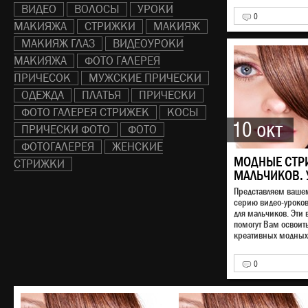
ВИДЕО
ВОЛОСЫ
УРОКИ
0
МАКИЯЖА
СТРИЖКИ
МАКИЯЖ
МАКИЯЖ ГЛАЗ
ВИДЕОУРОКИ
МАКИЯЖА
ФОТО ГАЛЕРЕЯ
ПРИЧЕСОК
МУЖСКИЕ ПРИЧЕСКИ
ОДЕЖДА
ПЛАТЬЯ
ПРИЧЕСКИ
ФОТО ГАЛЕРЕЯ СТРИЖЕК
КОСЫ
10 окт
ПРИЧЕСКИ ФОТО
ФОТО
ФОТОГАЛЕРЕЯ
ЖЕНСКИЕ
МОДНЫЕ СТР
СТРИЖКИ
МАЛЬЧИКОВ. 
Представляем ваш
серию видео-уроко
для мальчиков. Эти 
помогут Вам освоит
креативных модных 
0