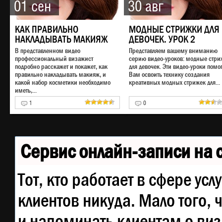
01 сен
30 авг
КАК ПРАВИЛЬНО
МОДНЫЕ СТРИЖКИ ДЛЯ
НАКЛАДЫВАТЬ МАКИЯЖ
ДЕВОЧЕК. УРОК 2
В представленном видео
Представляем вашему вниманию
профессиональный визажист
серию видео-уроков: модные стри
подробно расскажет и покажет, как
для девочек. Эти видео-уроки помог
правильно накладывать макияж, и
Вам освоить технику создания
какой набор косметики необходимо
креативных модных стрижек для...
иметь,...
1
0
Сервис онлайн-записи на 
Тот, кто работает в сфере усл
клиентов никуда. Мало того, 
и напоминать клиентам о ви