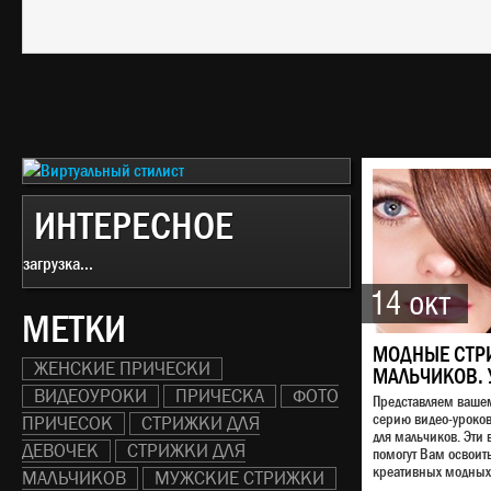
ИНТЕРЕСНОЕ
загрузка...
14 окт
МЕТКИ
МОДНЫЕ СТР
ЖЕНСКИЕ ПРИЧЕСКИ
МАЛЬЧИКОВ. 
ВИДЕОУРОКИ
ПРИЧЕСКА
ФОТО
Представляем ваш
серию видео-уроко
ПРИЧЕСОК
СТРИЖКИ ДЛЯ
для мальчиков. Эти 
ДЕВОЧЕК
СТРИЖКИ ДЛЯ
помогут Вам освоит
креативных модных 
МАЛЬЧИКОВ
МУЖСКИЕ СТРИЖКИ