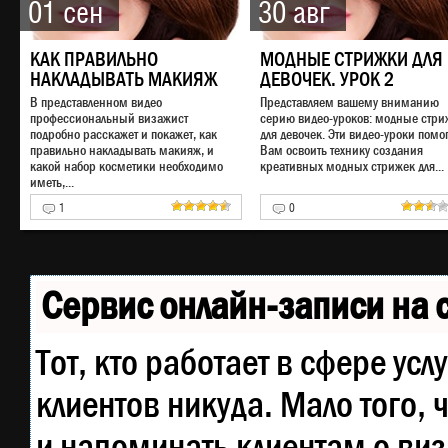
01 сен
30 авг
КАК ПРАВИЛЬНО
МОДНЫЕ СТРИЖКИ ДЛЯ
НАКЛАДЫВАТЬ МАКИЯЖ
ДЕВОЧЕК. УРОК 2
В представленном видео
Представляем вашему вниманию
профессиональный визажист
серию видео-уроков: модные стри
подробно расскажет и покажет, как
для девочек. Эти видео-уроки помог
правильно накладывать макияж, и
Вам освоить технику создания
какой набор косметики необходимо
креативных модных стрижек для...
иметь,...
1
0
Сервис онлайн-записи на 
Тот, кто работает в сфере усл
клиентов никуда. Мало того, 
и напоминать клиентам о ви