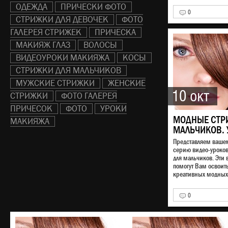
ОДЕЖДА
ПРИЧЕСКИ ФОТО
0
СТРИЖКИ ДЛЯ ДЕВОЧЕК
ФОТО
ГАЛЕРЕЯ СТРИЖЕК
ПРИЧЕСКА
МАКИЯЖ ГЛАЗ
ВОЛОСЫ
ВИДЕОУРОКИ МАКИЯЖА
КОСЫ
СТРИЖКИ ДЛЯ МАЛЬЧИКОВ
МУЖСКИЕ СТРИЖКИ
ЖЕНСКИЕ
10 окт
СТРИЖКИ
ФОТО ГАЛЕРЕЯ
ПРИЧЕСОК
ФОТО
УРОКИ
МОДНЫЕ СТР
МАКИЯЖА
МАЛЬЧИКОВ. 
Представляем ваш
серию видео-уроко
для мальчиков. Эти 
помогут Вам освоит
креативных модных 
0