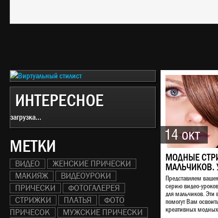
ИНТЕРЕСНОЕ
загрузка...
14 окт
МЕТКИ
МОДНЫЕ СТР
ВИДЕО
ЖЕНСКИЕ ПРИЧЕСКИ
МАЛЬЧИКОВ. 
МАКИЯЖ
ВИДЕОУРОКИ
Представляем ваш
серию видео-уроко
ПРИЧЕСКИ
ФОТОГАЛЕРЕЯ
для мальчиков. Эти 
СТРИЖКИ
ПЛАТЬЯ
ФОТО
помогут Вам освоит
креативных модных 
ПРИЧЕСОК
МУЖСКИЕ ПРИЧЕСКИ