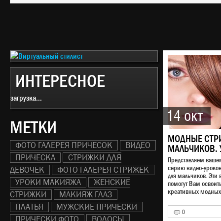
ИНТЕРЕСНОЕ
загрузка...
14 окт
МЕТКИ
МОДНЫЕ СТР
ФОТО ГАЛЕРЕЯ ПРИЧЕСОК
ВИДЕО
МАЛЬЧИКОВ. 
ПРИЧЕСКА
СТРИЖКИ ДЛЯ
Представляем ваш
серию видео-уроко
ДЕВОЧЕК
ФОТО ГАЛЕРЕЯ СТРИЖЕК
для мальчиков. Эти 
УРОКИ МАКИЯЖА
ЖЕНСКИЕ
помогут Вам освоит
креативных модных 
СТРИЖКИ
МАКИЯЖ ГЛАЗ
ПЛАТЬЯ
МУЖСКИЕ ПРИЧЕСКИ
0
ПРИЧЕСКИ ФОТО
ВОЛОСЫ