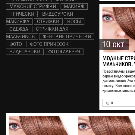
МУЖСКИЕ СТРИЖКИ
МАКИЯЖ
ПРИЧЕСКИ
ВИДЕОУРОКИ
МАКИЯЖА
СТРИЖКИ
КОСЫ
ОДЕЖДА
СТРИЖКИ ДЛЯ
МАЛЬЧИКОВ
ЖЕНСКИЕ ПРИЧЕСКИ
10 окт
ФОТО
ФОТО ПРИЧЕСОК
ВИДЕОУРОКИ
ФОТОГАЛЕРЕЯ
МОДНЫЕ СТР
МАЛЬЧИКОВ. 
Представляем ваш
серию видео-уроко
для мальчиков. Эти 
помогут Вам освоит
креативных модных 
0