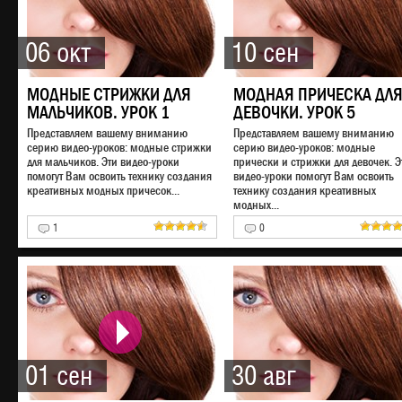
06 окт
10 сен
МОДНЫЕ СТРИЖКИ ДЛЯ
МОДНАЯ ПРИЧЕСКА ДЛ
МАЛЬЧИКОВ. УРОК 1
ДЕВОЧКИ. УРОК 5
Представляем вашему вниманию
Представляем вашему вниманию
серию видео-уроков: модные стрижки
серию видео-уроков: модные
для мальчиков. Эти видео-уроки
прически и стрижки для девочек. Э
помогут Вам освоить технику создания
видео-уроки помогут Вам освоить
креативных модных причесок...
технику создания креативных
модных...
1
0
01 сен
30 авг