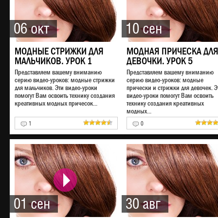
06 окт
10 сен
МОДНЫЕ СТРИЖКИ ДЛЯ
МОДНАЯ ПРИЧЕСКА ДЛ
МАЛЬЧИКОВ. УРОК 1
ДЕВОЧКИ. УРОК 5
Представляем вашему вниманию
Представляем вашему вниманию
серию видео-уроков: модные стрижки
серию видео-уроков: модные
для мальчиков. Эти видео-уроки
прически и стрижки для девочек. Э
помогут Вам освоить технику создания
видео-уроки помогут Вам освоить
креативных модных причесок...
технику создания креативных
модных...
1
0
01 сен
30 авг