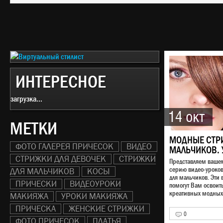
ИНТЕРЕСНОЕ
загрузка...
14 окт
МЕТКИ
МОДНЫЕ СТР
ФОТО ГАЛЕРЕЯ ПРИЧЕСОК
ВИДЕО
МАЛЬЧИКОВ. 
СТРИЖКИ ДЛЯ ДЕВОЧЕК
СТРИЖКИ
Представляем ваш
серию видео-уроко
ДЛЯ МАЛЬЧИКОВ
КОСЫ
для мальчиков. Эти 
ПРИЧЕСКИ
ВИДЕОУРОКИ
помогут Вам освоит
креативных модных 
МАКИЯЖА
УРОКИ МАКИЯЖА
ПРИЧЕСКА
ЖЕНСКИЕ СТРИЖКИ
0
ФОТО ПРИЧЕСОК
ПЛАТЬЯ