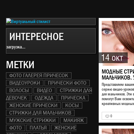
ИНТЕРЕСНОЕ
загрузка...
14 окт
МЕТКИ
МОДНЫЕ СТР
ФОТО ГАЛЕРЕЯ ПРИЧЕСОК
МАЛЬЧИКОВ. 
ВИДЕОУРОКИ
ПРИЧЕСКИ ФОТО
Представляем ваш
серию видео-уроко
ВОЛОСЫ
ВИДЕО
СТРИЖКИ ДЛЯ
для мальчиков. Эти 
ДЕВОЧЕК
ОДЕЖДА
ПРИЧЕСКА
помогут Вам освоит
креативных модных 
ЖЕНСКИЕ ПРИЧЕСКИ
КОСЫ
СТРИЖКИ ДЛЯ МАЛЬЧИКОВ
0
МУЖСКИЕ СТРИЖКИ
МАКИЯЖ
ФОТО
ПЛАТЬЯ
ЖЕНСКИЕ