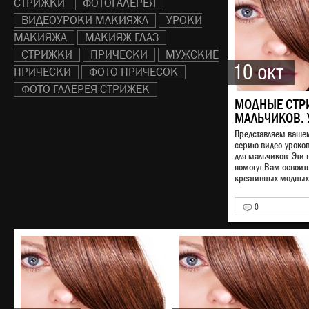
СТРИЖКИ
ФОТОГАЛЕРЕЯ
ВИДЕОУРОКИ МАКИЯЖА
УРОКИ
МАКИЯЖА
МАКИЯЖ ГЛАЗ
СТРИЖКИ
ПРИЧЕСКИ
МУЖСКИЕ
10 окт
ПРИЧЕСКИ
ФОТО ПРИЧЕСОК
ФОТО ГАЛЕРЕЯ СТРИЖЕК
МОДНЫЕ СТР
МАЛЬЧИКОВ. 
Представляем ваш
серию видео-уроко
для мальчиков. Эти 
помогут Вам освоит
креативных модных 
0