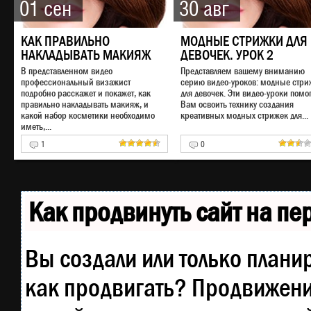
01 сен
30 авг
КАК ПРАВИЛЬНО
МОДНЫЕ СТРИЖКИ ДЛЯ
НАКЛАДЫВАТЬ МАКИЯЖ
ДЕВОЧЕК. УРОК 2
В представленном видео
Представляем вашему вниманию
профессиональный визажист
серию видео-уроков: модные стри
подробно расскажет и покажет, как
для девочек. Эти видео-уроки помог
правильно накладывать макияж, и
Вам освоить технику создания
какой набор косметики необходимо
креативных модных стрижек для...
иметь,...
1
0
Как продвинуть сайт на п
Вы создали или только планир
как продвигать? Продвижение