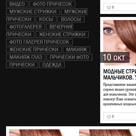
ВИДЕО
ФОТО ПРИЧЕСОК
0
МУЖСКИЕ СТРИЖКИ
МУЖСКИЕ
ПРИЧЕСКИ
КОСЫ
ВОЛОСЫ
ФОТОГАЛЕРЕЯ
ВЕЧЕРНИЕ
ПРИЧЕСКИ
ЖЕНСКИЕ СТРИЖКИ
ФОТО ГАЛЕРЕЯ ПРИЧЕСОК
ЖЕНСКИЕ ПРИЧЕСКИ
МАКИЯЖ
10 окт
МАКИЯЖ ГЛАЗ
ПРИЧЕСКИ ФОТО
ПРИЧЕСКИ
ОДЕЖДА
МОДНЫЕ СТР
МАЛЬЧИКОВ. 
Представляем ваш
серию видео-уроко
для мальчиков. Эти 
помогут Вам освоит
креативных модных 
0