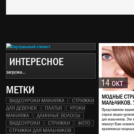
ИНТЕРЕСНОЕ
загрузка...
14 окт
МЕТКИ
МОДНЫЕ СТР
ВИДЕОУРОКИ МАКИЯЖА
СТРИЖКИ
МАЛЬЧИКОВ. 
ДЛЯ ДЕВОЧЕК
ПЛАТЬЯ
УРОКИ
Представляем ваш
серию видео-уроко
МАКИЯЖА
ДЛИННЫЕ ВОЛОСЫ
для мальчиков. Эти 
ВИДЕОУРОКИ
СТРИЖКИ
ФОТО
помогут Вам освоит
креативных модных 
СТРИЖКИ ДЛЯ МАЛЬЧИКОВ