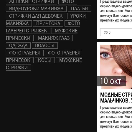
ЖЕНСКИЕ СТРИЖКИ
ФОТО
Представляем ваш
серию видео-уроко
ВИДЕОУРОКИ МАКИЯЖА
ПЛАТЬЯ
для мальчиков. Эти 
СТРИЖКИ ДЛЯ ДЕВОЧЕК
УРОКИ
помогут Вам освоит
креативных модных 
МАКИЯЖА
ПРИЧЕСКА
ФОТО
ГАЛЕРЕЯ СТРИЖЕК
МУЖСКИЕ
0
ПРИЧЕСКИ
МАКИЯЖ ГЛАЗ
ОДЕЖДА
ВОЛОСЫ
ФОТОГАЛЕРЕЯ
ФОТО ГАЛЕРЕЯ
ПРИЧЕСОК
КОСЫ
МУЖСКИЕ
СТРИЖКИ
10 окт
МОДНЫЕ СТР
МАЛЬЧИКОВ. 
Представляем ваш
серию видео-уроко
для мальчиков. Эти 
помогут Вам освоит
креативных модных 