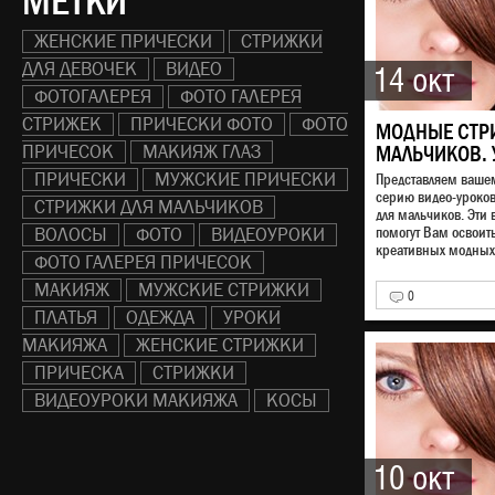
МЕТКИ
ЖЕНСКИЕ ПРИЧЕСКИ
СТРИЖКИ
ДЛЯ ДЕВОЧЕК
ВИДЕО
14 окт
ФОТОГАЛЕРЕЯ
ФОТО ГАЛЕРЕЯ
СТРИЖЕК
ПРИЧЕСКИ ФОТО
ФОТО
МОДНЫЕ СТР
ПРИЧЕСОК
МАКИЯЖ ГЛАЗ
МАЛЬЧИКОВ. 
ПРИЧЕСКИ
МУЖСКИЕ ПРИЧЕСКИ
Представляем ваш
серию видео-уроко
СТРИЖКИ ДЛЯ МАЛЬЧИКОВ
для мальчиков. Эти 
ВОЛОСЫ
ФОТО
ВИДЕОУРОКИ
помогут Вам освоит
креативных модных 
ФОТО ГАЛЕРЕЯ ПРИЧЕСОК
МАКИЯЖ
МУЖСКИЕ СТРИЖКИ
0
ПЛАТЬЯ
ОДЕЖДА
УРОКИ
МАКИЯЖА
ЖЕНСКИЕ СТРИЖКИ
ПРИЧЕСКА
СТРИЖКИ
ВИДЕОУРОКИ МАКИЯЖА
КОСЫ
10 окт