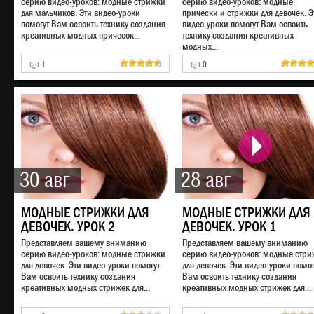
серию видео-уроков: модные стрижки
серию видео-уроков: модные
для мальчиков. Эти видео-уроки
прически и стрижки для девочек. Э
помогут Вам освоить технику создания
видео-уроки помогут Вам освоить
креативных модных причесок...
технику создания креативных
модных...
1
0
30 авг
28 авг
МОДНЫЕ СТРИЖКИ ДЛЯ
МОДНЫЕ СТРИЖКИ ДЛЯ
ДЕВОЧЕК. УРОК 2
ДЕВОЧЕК. УРОК 1
Представляем вашему вниманию
Представляем вашему вниманию
серию видео-уроков: модные стрижки
серию видео-уроков: модные стри
для девочек. Эти видео-уроки помогут
для девочек. Эти видео-уроки помог
Вам освоить технику создания
Вам освоить технику создания
креативных модных стрижек для...
креативных модных стрижек для...