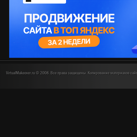
VirtualMakeover.ru © 2008. Все права защищены. Копирование материалов сай