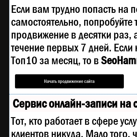
качества у лучших бирж ссылок
Если вам трудно попасть на 
— Регулярная проверка
качества ссылок по более чем
100 показателям и ежедневн
самостоятельно, попробуйте
пересчет показателей качеств
проекта.
продвижение в десятки раз, 
— Все известные форматы
ссылок: арендные ссылки,
вечные ссылки, публикации
течение первых 7 дней. Если 
(упоминания, мнения, отзывы
статьи, пресс-релизы).
— SeoHammer покажет, где ро
Топ10 за месяц, то в
SeoHam
или падение, а также запросы,
на которые нужно обратить
внимание.
SeoHammer еще предоставляе
Начать продвижение сайта
технологию
Буст
, она ускоряет
продвижение в десятки раз, а
первые результаты появляютс
уже в течение первых 7 дней.
Сервис онлайн-записи на 
Зарегистрироваться и
Начать продвижение
Тот, кто работает в сфере усл
клиентов никуда. Мало того, 