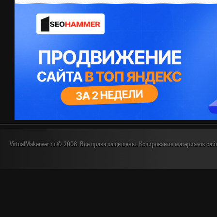
VirtualMakeover.ru © 2008. Все права защищены. Копирование материалов сай