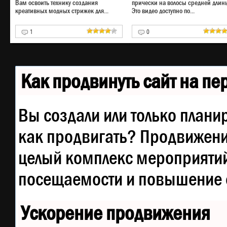
Вам освоить технику создания
прически на волосы средней длин
креативных модных стрижек для...
Это видео доступно по...
1
0
Забиваем Сайты В ТОП
КУВАЛДОЙ - Уникальные
возможности от
SeoHammer
Как продвинуть сайт на п
Каждая ссылка анализируется
по трем пакетам оценки:
SEO,
Трафик и SMM.
SeoHammer
делает продвижение сайта
Вы создали или только планир
прозрачным и простым
занятием. Ссылки, вечные
ссылки, статьи, упоминания,
как продвигать? Продвижение
пресс-релизы - используйте по
максимуму потенциал
SeoHammer для продвижения
целый комплекс мероприятий
вашего сайта.
посещаемости и повышение е
Что умеет делать
SeoHammer
— Продвижение в один клик,
интеллектуальный подбор
Ускорение продвижения
запросов, покупка самых лучш
ссылок с высокой степенью