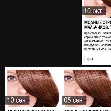
10 окт
МОДНЫЕ СТР
МАЛЬЧИКОВ. 
Представляем ваш
серию видео-уроко
для мальчиков. Эти 
помогут Вам освоит
креативных модных 
0
10 сен
05 сен