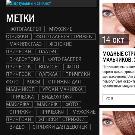
МЕТКИ
ФОТОГАЛЕРЕЯ
МУЖСКИЕ
СТРИЖКИ
ФОТО ГАЛЕРЕЯ СТРИЖЕК
14 окт
МАКИЯЖ ГЛАЗ
ЖЕНСКИЕ
ПРИЧЕСКИ
ПЛАТЬЯ
МОДНЫЕ СТР
ВИДЕОУРОКИ
ФОТО ГАЛЕРЕЯ
МАЛЬЧИКОВ. 
ПРИЧЕСОК
ВОЛОСЫ
ФОТО
Представляем ваш
серию видео-уроко
ПРИЧЕСОК
ОДЕЖДА
ПРИЧЕСКИ
для мальчиков. Эти 
ФОТО
КОСЫ
СТРИЖКИ ДЛЯ
помогут Вам освоит
креативных модных 
МАЛЬЧИКОВ
УРОКИ МАКИЯЖА
ПРИЧЕСКА
ВИДЕОУРОКИ
0
МАКИЯЖА
МАКИЯЖ
ФОТО
СТРИЖКИ
ПРИЧЕСКИ
МУЖСКИЕ
ПРИЧЕСКИ
ЖЕНСКИЕ СТРИЖКИ
ВИДЕО
СТРИЖКИ ДЛЯ ДЕВОЧЕК