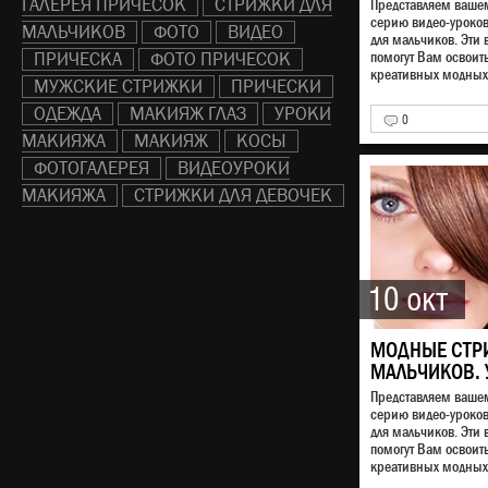
ГАЛЕРЕЯ ПРИЧЕСОК
СТРИЖКИ ДЛЯ
Представляем ваш
серию видео-уроко
МАЛЬЧИКОВ
ФОТО
ВИДЕО
для мальчиков. Эти 
ПРИЧЕСКА
ФОТО ПРИЧЕСОК
помогут Вам освоит
креативных модных 
МУЖСКИЕ СТРИЖКИ
ПРИЧЕСКИ
ОДЕЖДА
МАКИЯЖ ГЛАЗ
УРОКИ
0
МАКИЯЖА
МАКИЯЖ
КОСЫ
ФОТОГАЛЕРЕЯ
ВИДЕОУРОКИ
МАКИЯЖА
СТРИЖКИ ДЛЯ ДЕВОЧЕК
10 окт
МОДНЫЕ СТР
МАЛЬЧИКОВ. 
Представляем ваш
серию видео-уроко
для мальчиков. Эти 
помогут Вам освоит
креативных модных 