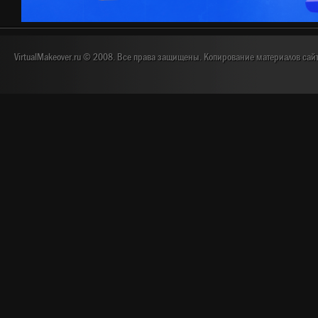
VirtualMakeover.ru © 2008. Все права защищены. Копирование материалов сай