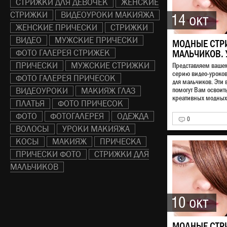
СТРИЖКИ ДЛЯ ДЕВОЧЕК
ЖЕНСКИЕ
СТРИЖКИ
ВИДЕОУРОКИ МАКИЯЖА
14 окт
ЖЕНСКИЕ ПРИЧЕСКИ
СТРИЖКИ
ВИДЕО
МУЖСКИЕ ПРИЧЕСКИ
МОДНЫЕ СТР
ФОТО ГАЛЕРЕЯ СТРИЖЕК
МАЛЬЧИКОВ. 
ПРИЧЕСКИ
МУЖСКИЕ СТРИЖКИ
Представляем ваш
серию видео-уроко
ФОТО ГАЛЕРЕЯ ПРИЧЕСОК
для мальчиков. Эти 
ВИДЕОУРОКИ
МАКИЯЖ ГЛАЗ
помогут Вам освоит
креативных модных 
ПЛАТЬЯ
ФОТО ПРИЧЕСОК
ФОТО
ФОТОГАЛЕРЕЯ
ОДЕЖДА
0
ВОЛОСЫ
УРОКИ МАКИЯЖА
КОСЫ
МАКИЯЖ
ПРИЧЕСКА
ПРИЧЕСКИ ФОТО
СТРИЖКИ ДЛЯ
МАЛЬЧИКОВ
10 окт
МОДНЫЕ СТР