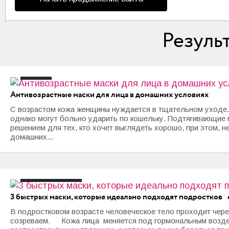
Мода и стиль
Дом
Резуль
Интерьер
Секреты хозяйки
#маска
Антивозрастные маски для лица в домашних условиях
Праздники и события
С возрастом кожа женщины нуждается в тщательном уходе.
Кулинария
однако могут больно ударить по кошельку. Подтягивающие 
решением для тех, кто хочет выглядеть хорошо, при этом, 
домашних...
Садоводство и Цветоводство
Дача и Огород
#акне
#маска
#прыщи
Своими руками
3 быстрых маски, которые идеально подходят подростков 
Психология и Отношения
В подростковом возрасте человеческое тело проходит через
созреваем. Кожа лица меняется под гормональным воздейс