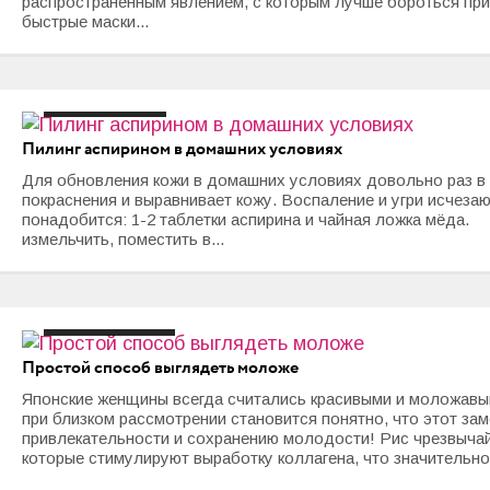
распространённым явлением, с которым лучше бороться пр
Любовь и Семья
быстрые маски...
Свадьба
Карьера
#маска
#пилинг
Пилинг аспирином в домашних условиях
Фотогалереи
Для обновления кожи в домашних условиях довольно раз в
Прически
покраснения и выравнивает кожу. Воспаление и угри исчеза
понадобится: 1-2 таблетки аспирина и чайная ложка мёд
измельчить, поместить в...
Макияж
Мода и стиль
#красота
#маска
#мед
#рис
Маникюр
Простой способ выглядеть моложе
Свадьба
Японские женщины всегда считались красивыми и моложавыми
при близком рассмотрении становится понятно, что этот з
Интерьеры
привлекательности и сохранению молодости! Рис чрезвычай
которые стимулируют выработку коллагена, что значительно.