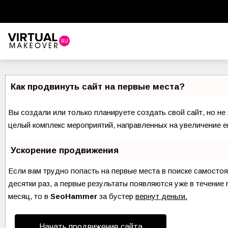
Виртуальный стилист
Красота
Как продвинуть сайт на первые места?
Советы красоты
Вы создали или только планируете создать свой сайт, но не 
Прически и стрижки
целый комплекс мероприятий, направленных на увеличение е
Макияж
Ускорение продвижения
Уход за волосами
Если вам трудно попасть на первые места в поиске самосто
десятки раз, а первые результаты появляются уже в течение 
Уход за лицом
месяц, то в
SeoHammer
за бустер
вернут деньги.
Ногти
Начать продвижение сайта