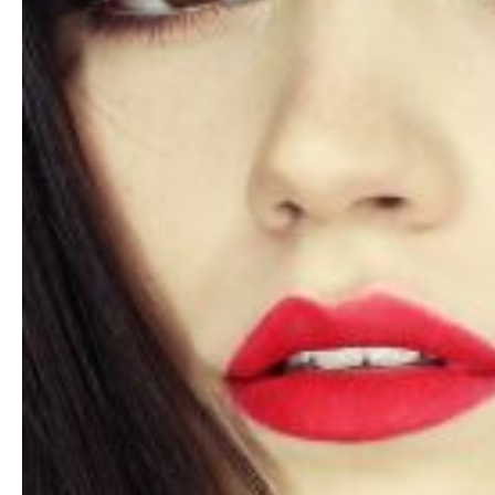
Любовь и Семья
Свадьба
Карьера
Фотогалереи
Прически
Макияж
Мода и стиль
Маникюр
Свадьба
Интерьеры