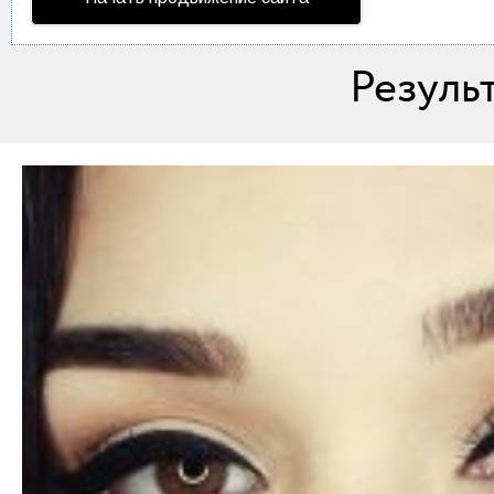
Мода и стиль
Дом
Резуль
Интерьер
Секреты хозяйки
Праздники и события
Кулинария
Садоводство и Цветоводство
Дача и Огород
Своими руками
Психология и Отношения