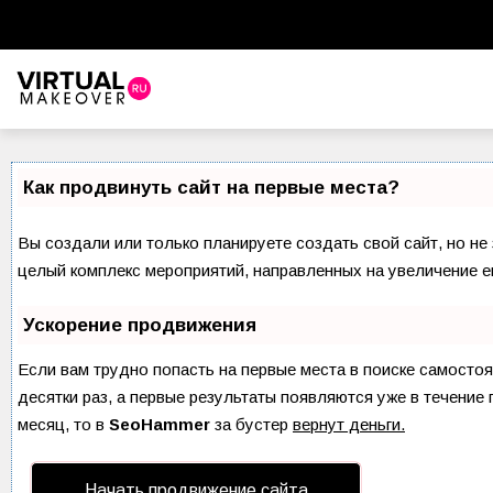
Виртуальный стилист
Красота
Как продвинуть сайт на первые места?
Советы красоты
Вы создали или только планируете создать свой сайт, но не 
Прически и стрижки
целый комплекс мероприятий, направленных на увеличение е
Макияж
Ускорение продвижения
Уход за волосами
Если вам трудно попасть на первые места в поиске самосто
десятки раз, а первые результаты появляются уже в течение 
Уход за лицом
месяц, то в
SeoHammer
за бустер
вернут деньги.
Ногти
Начать продвижение сайта