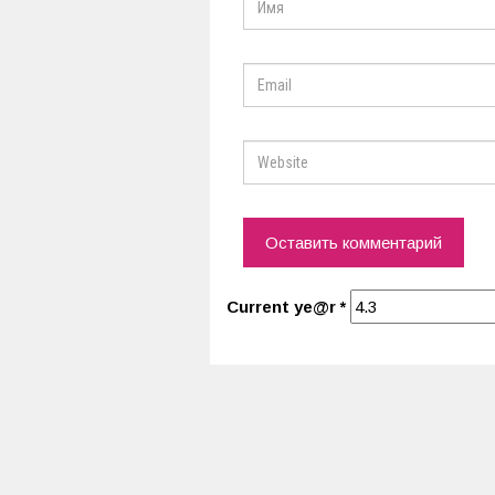
Current ye@r
*