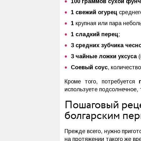
100 граммов
сухой фун
1 свежий огурец
среднег
1
крупная или пара небо
1 сладкий перец
;
3 средних зубчика чесн
3 чайные ложки уксуса
(
Соевый соус
, количеств
Кроме того, потребуется
используете подсолнечное, 
Пошаговый реце
болгарским пе
Прежде всего, нужно пригот
на протяжении такого же вр