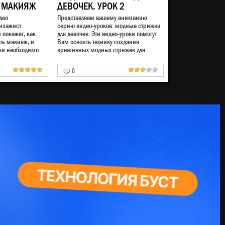
 МАКИЯЖ
ДЕВОЧЕК. УРОК 2
део
Представляем вашему вниманию
изажист
серию видео-уроков: модные стрижки
 покажет, как
для девочек. Эти видео-уроки помогут
ть макияж, и
Вам освоить технику создания
ки необходимо
креативных модных стрижек для...
0