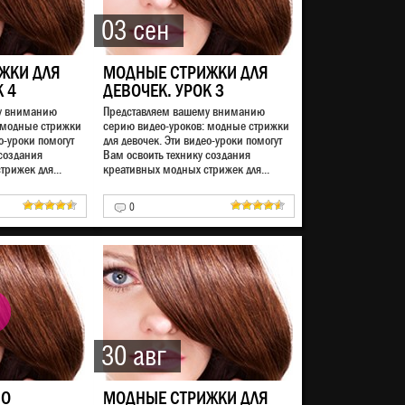
03 сен
ЖКИ ДЛЯ
МОДНЫЕ СТРИЖКИ ДЛЯ
К 4
ДЕВОЧЕК. УРОК 3
у вниманию
Представляем вашему вниманию
 модные стрижки
серию видео-уроков: модные стрижки
о-уроки помогут
для девочек. Эти видео-уроки помогут
 создания
Вам освоить технику создания
рижек для...
креативных модных стрижек для...
0
30 авг
НО
МОДНЫЕ СТРИЖКИ ДЛЯ