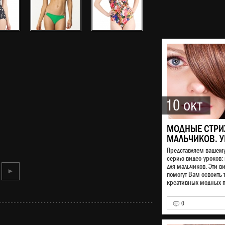
10 окт
МОДНЫЕ СТРИ
МАЛЬЧИКОВ. У
Представляем вашем
серию видео-уроков:
для мальчиков. Эти в
►
помогут Вам освоить 
креативных модных п
0