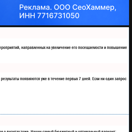
кс мероприятий, направленных на увеличение его посещаемости и повышение
 результаты появляются уже в течение первых 7 дней. Если ни один запрос
ентам о визитах тоже. Нашли самый бюджетный и оптимальный вариант: