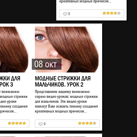
креативных модных причесок...
0
08 окт
ЖКИ ДЛЯ
МОДНЫЕ СТРИЖКИ ДЛЯ
РОК 3
МАЛЬЧИКОВ. УРОК 2
у вниманию
Представляем вашему вниманию
 модные стрижки
серию видео-уроков: модные стрижки
идео-уроки
для мальчиков. Эти видео-уроки
технику создания
помогут Вам освоить технику создания
ричесок...
креативных модных причесок...
0