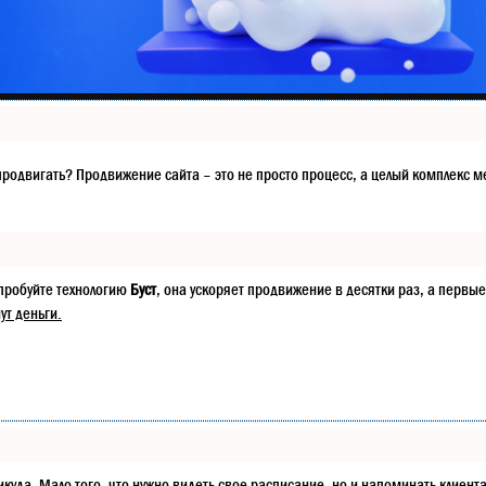
ак продвигать? Продвижение сайта – это не просто процесс, а целый компле
опробуйте технологию
Буст
, она ускоряет продвижение в десятки раз, а первые
ут деньги.
в никуда. Мало того, что нужно видеть свое расписание, но и напоминать кли