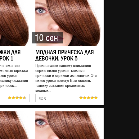
10 сен
ЖКИ ДЛЯ
МОДНАЯ ПРИЧЕСКА ДЛЯ
РОК 1
ДЕВОЧКИ. УРОК 5
у вниманию
Представляем вашему вниманию
 модные стрижки
серию видео-уроков: модные
идео-уроки
прически и стрижки для девочек. Эти
технику создания
видео-уроки помогут Вам освоить
ричесок...
технику создания креативных
модных...
0