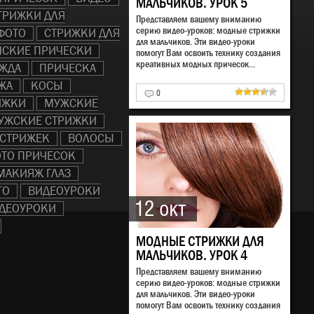
МАЛЬЧИКОВ. УРОК 5
ТРИЖКИ ДЛЯ
Представляем вашему вниманию
серию видео-уроков: модные стрижки
ФОТО
СТРИЖКИ ДЛЯ
для мальчиков. Эти видео-уроки
НСКИЕ ПРИЧЕСКИ
помогут Вам освоить технику создания
креативных модных причесок...
ЖДА
ПРИЧЕСКА
ЖА
КОСЫ
0
ИЖКИ
МУЖСКИЕ
УЖСКИЕ СТРИЖКИ
 СТРИЖЕК
ВОЛОСЫ
ТО ПРИЧЕСОК
МАКИЯЖ ГЛАЗ
ТО
ВИДЕОУРОКИ
12 окт
ДЕОУРОКИ
МОДНЫЕ СТРИЖКИ ДЛЯ
МАЛЬЧИКОВ. УРОК 4
Представляем вашему вниманию
серию видео-уроков: модные стрижки
для мальчиков. Эти видео-уроки
помогут Вам освоить технику создания