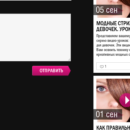
05 сен
МОДНЫЕ СТРИ
ДЕВОЧЕК. УРО
Представляем вашем
серию видео-уроков:
для девочек. Эти виде
Вам освоить технику
креативных модных ст
1
01 сен
КАК ПРАВИЛЬ