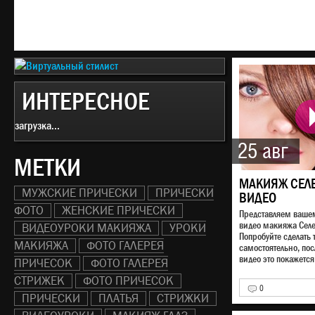
ИНТЕРЕСНОЕ
загрузка...
25 авг
МЕТКИ
МАКИЯЖ СЕЛ
МУЖСКИЕ ПРИЧЕСКИ
ПРИЧЕСКИ
ВИДЕО
ФОТО
ЖЕНСКИЕ ПРИЧЕСКИ
Представляем ваш
видео макияжа Сел
ВИДЕОУРОКИ МАКИЯЖА
УРОКИ
Попробуйте сделать
МАКИЯЖА
ФОТО ГАЛЕРЕЯ
самостоятельно, по
видео это покажется 
ПРИЧЕСОК
ФОТО ГАЛЕРЕЯ
СТРИЖЕК
ФОТО ПРИЧЕСОК
0
ПРИЧЕСКИ
ПЛАТЬЯ
СТРИЖКИ