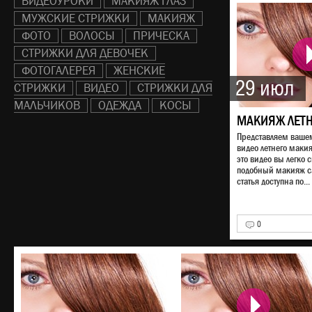
ВИДЕОУРОКИ
МАКИЯЖ ГЛАЗ
МУЖСКИЕ СТРИЖКИ
МАКИЯЖ
ФОТО
ВОЛОСЫ
ПРИЧЕСКА
СТРИЖКИ ДЛЯ ДЕВОЧЕК
ФОТОГАЛЕРЕЯ
ЖЕНСКИЕ
29 июл
СТРИЖКИ
ВИДЕО
СТРИЖКИ ДЛЯ
МАЛЬЧИКОВ
ОДЕЖДА
КОСЫ
МАКИЯЖ ЛЕТ
Представляем ваш
видео летнего маки
это видео вы легко 
подобный макияж са
статья доступна по...
0