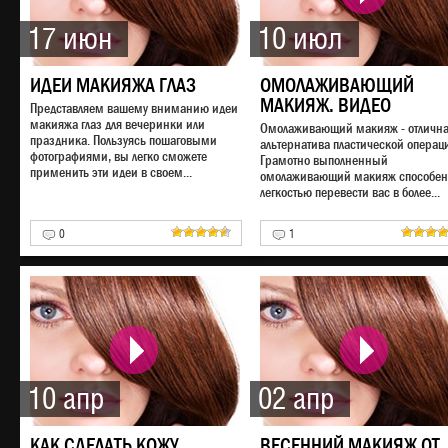
17 июн
10 июл
ИДЕИ МАКИЯЖА ГЛАЗ
ОМОЛАЖИВАЮЩИЙ
МАКИЯЖ. ВИДЕО
Представляем вашему вниманию идеи
макияжа глаз для вечеринки или
Омолаживающий макияж - отличн
праздника. Пользуясь пошаговыми
альтернатива пластической операц
фотографиями, вы легко сможете
Грамотно выполненный
применить эти идеи в своем...
омолаживающий макияж способен
легкостью перевести вас в более...
0
1
10 апр
02 апр
КАК СДЕЛАТЬ КОЖУ
ВЕСЕННИЙ МАКИЯЖ ОТ