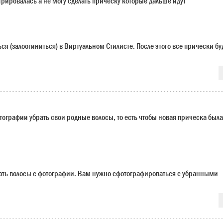
трировалась а не могу сделать прическу которые дальше идут
я (залоогиниться) в Виртуальном Стилисте. После этого все прически бу
отографии убрать свои родные волосы, то есть чтобы новая прическа была
ать волосы с фотографии. Вам нужно сфотографироваться с убранными