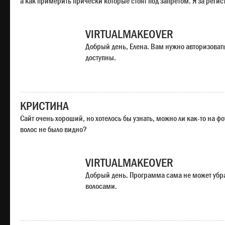
а как примерить прически которые стоят под запретом. Я за регис
VIRTUALMAKEOVER
Добрый день, Елена. Вам нужно авторизоватьс
доступны.
КРИСТИНА
Сайт очень хороший, но хотелось бы узнать, можно ли как-то на ф
волос не было видно?
VIRTUALMAKEOVER
Добрый день. Программа сама не может убр
волосами.