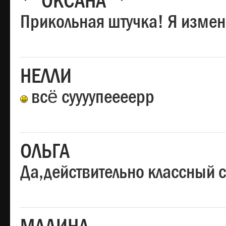
*"ОКСАНА"*
Прикольная штучка! Я изменя
НЕЛЛИ
всё суууупеееерр
ОЛЬГА
Да,действительно классный с