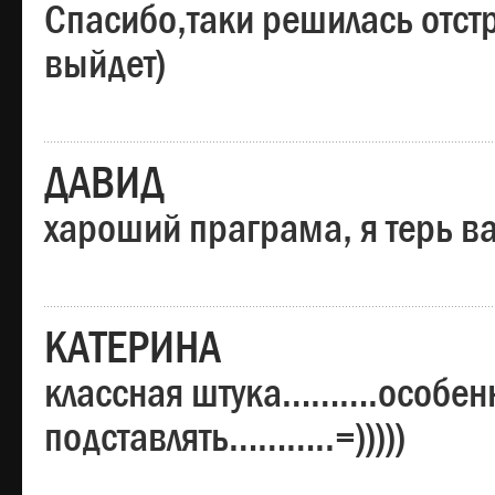
Спасибо,таки решилась отстр
выйдет)
ДАВИД
хароший праграма, я терь в
КАТЕРИНА
классная штука……….особенн
подставлять………..=)))))