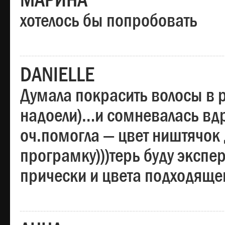
МАРИНА
хотелось бы попробовать
DANIELLE
Думала покрасить волосы в
надоели)…и сомневалась вдр
оч.помогла — цвет ништячок 
програмку)))терь буду эксп
прически и цвета подходяще