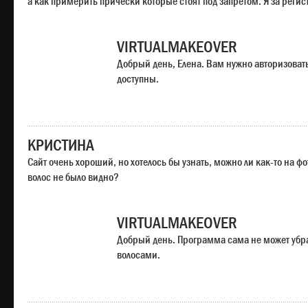
а как примерить прически которые стоят под запретом. Я за регис
VIRTUALMAKEOVER
Добрый день, Елена. Вам нужно авторизоватьс
доступны.
КРИСТИНА
Сайт очень хороший, но хотелось бы узнать, можно ли как-то на ф
волос не было видно?
VIRTUALMAKEOVER
Добрый день. Программа сама не может убр
волосами.