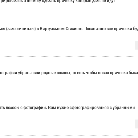
трировалась а не могу сделать прическу которые дальше идут
я (залоогиниться) в Виртуальном Стилисте. После этого все прически бу
отографии убрать свои родные волосы, то есть чтобы новая прическа была
ать волосы с фотографии. Вам нужно сфотографироваться с убранными