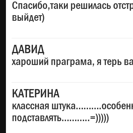
Спасибо,таки решилась отстр
выйдет)
ДАВИД
хароший праграма, я терь в
КАТЕРИНА
классная штука……….особенн
подставлять………..=)))))