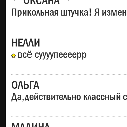
*"ОКСАНА"*
Прикольная штучка! Я изменя
НЕЛЛИ
всё суууупеееерр
ОЛЬГА
Да,действительно классный с