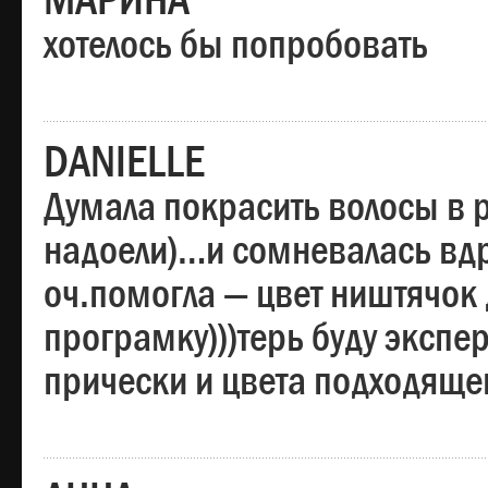
МАРИНА
хотелось бы попробовать
DANIELLE
Думала покрасить волосы в
надоели)…и сомневалась вдр
оч.помогла — цвет ништячок 
програмку)))терь буду эксп
прически и цвета подходяще