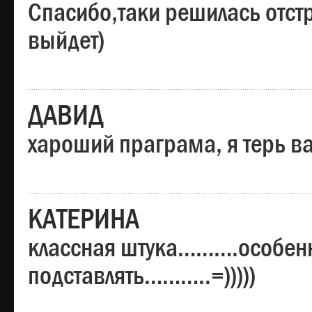
Спасибо,таки решилась отстр
выйдет)
ДАВИД
хароший праграма, я терь в
КАТЕРИНА
классная штука……….особенн
подставлять………..=)))))