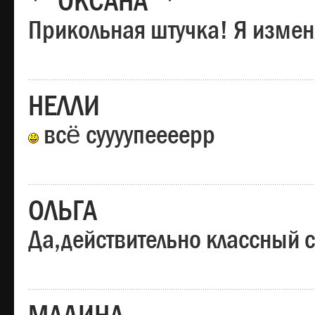
*"ОКСАНА"*
Прикольная штучка! Я изменя
НЕЛЛИ
всё суууупеееерр
ОЛЬГА
Да,действительно классный с