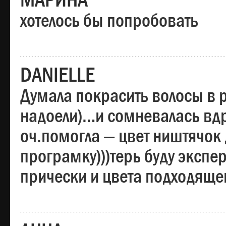
МАРИНА
хотелось бы попробовать
DANIELLE
Думала покрасить волосы в
надоели)…и сомневалась вдр
оч.помогла — цвет ништячок 
програмку)))терь буду эксп
прически и цвета подходяще