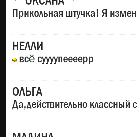
*"ОКСАНА"*
Прикольная штучка! Я изменя
НЕЛЛИ
всё суууупеееерр
ОЛЬГА
Да,действительно классный с