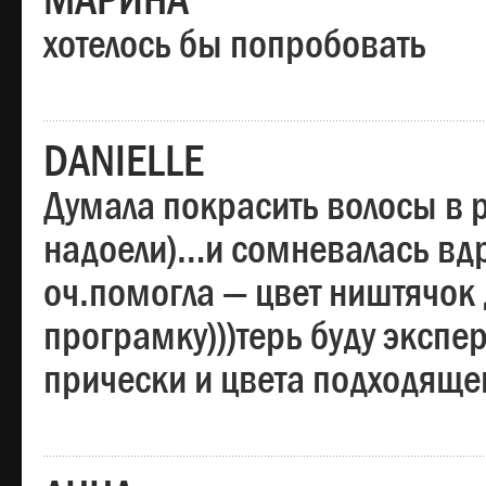
МАРИНА
хотелось бы попробовать
DANIELLE
Думала покрасить волосы в
надоели)…и сомневалась вдр
оч.помогла — цвет ништячок 
програмку)))терь буду эксп
прически и цвета подходяще