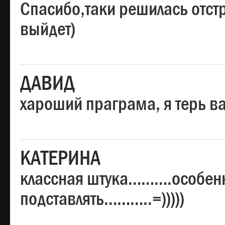
Спасибо,таки решилась отстр
выйдет)
ДАВИД
хароший праграма, я терь в
КАТЕРИНА
классная штука……….особенн
подставлять………..=)))))