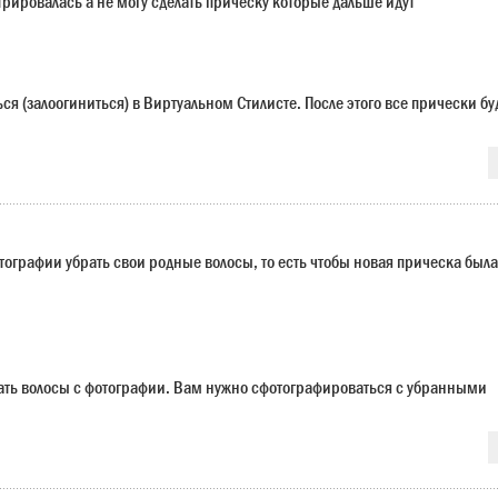
трировалась а не могу сделать прическу которые дальше идут
я (залоогиниться) в Виртуальном Стилисте. После этого все прически бу
отографии убрать свои родные волосы, то есть чтобы новая прическа была
ать волосы с фотографии. Вам нужно сфотографироваться с убранными