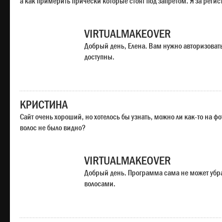
а как примерить прически которые стоят под запретом. Я за регис
VIRTUALMAKEOVER
Добрый день, Елена. Вам нужно авторизоватьс
доступны.
КРИСТИНА
Сайт очень хороший, но хотелось бы узнать, можно ли как-то на ф
волос не было видно?
VIRTUALMAKEOVER
Добрый день. Программа сама не может убр
волосами.