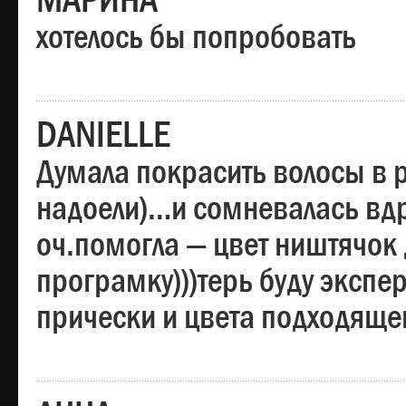
МАРИНА
хотелось бы попробовать
DANIELLE
Думала покрасить волосы в
надоели)…и сомневалась вдр
оч.помогла — цвет ништячок 
програмку)))терь буду эксп
прически и цвета подходяще