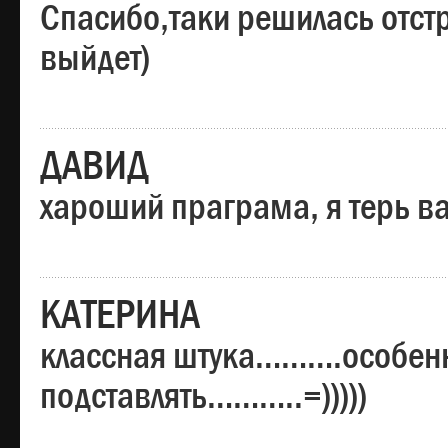
Спасибо,таки решилась отстр
выйдет)
ДАВИД
хароший праграма, я терь в
КАТЕРИНА
классная штука……….особенн
подставлять………..=)))))