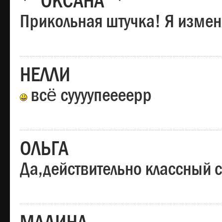
*"ОКСАНА"*
Прикольная штучка! Я изменя
НЕЛЛИ
всё суууупеееерр
ОЛЬГА
Да,действительно классный с