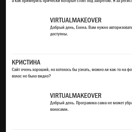
а как примерить прически которые стоят под запретом. Я за регис
VIRTUALMAKEOVER
Добрый день, Елена. Вам нужно авторизоватьс
доступны.
КРИСТИНА
Сайт очень хороший, но хотелось бы узнать, можно ли как-то на ф
волос не было видно?
VIRTUALMAKEOVER
Добрый день. Программа сама не может убр
волосами.