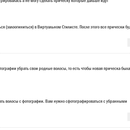
трировалась а не могу сделать прическу которые дальше идут
я (залоогиниться) в Виртуальном Стилисте. После этого все прически бу
отографии убрать свои родные волосы, то есть чтобы новая прическа была
ать волосы с фотографии. Вам нужно сфотографироваться с убранными