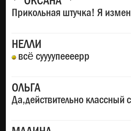
*"ОКСАНА"*
Прикольная штучка! Я изменя
НЕЛЛИ
всё суууупеееерр
ОЛЬГА
Да,действительно классный с