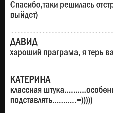
Спасибо,таки решилась отстр
выйдет)
ДАВИД
хароший праграма, я терь в
КАТЕРИНА
классная штука……….особенн
подставлять………..=)))))