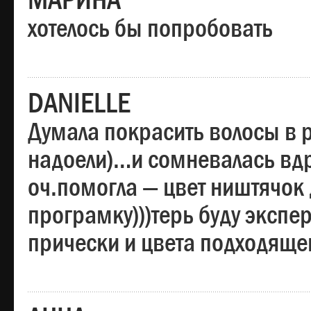
МАРИНА
хотелось бы попробовать
DANIELLE
Думала покрасить волосы в
надоели)…и сомневалась вдр
оч.помогла — цвет ништячок 
програмку)))терь буду эксп
прически и цвета подходяще