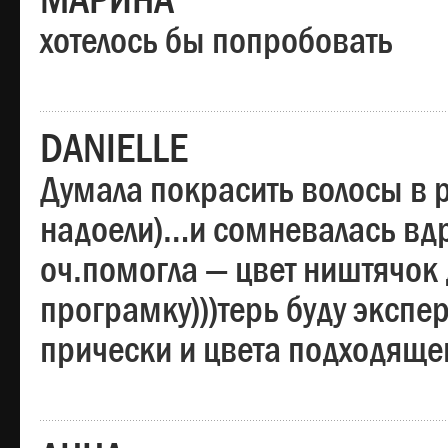
МАРИНА
хотелось бы попробовать
DANIELLE
Думала покрасить волосы в
надоели)…и сомневалась вдр
оч.помогла — цвет ништячок 
програмку)))терь буду эксп
прически и цвета подходяще