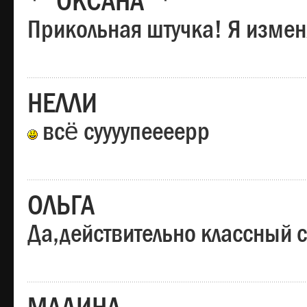
*"ОКСАНА"*
Прикольная штучка! Я изменя
НЕЛЛИ
всё суууупеееерр
ОЛЬГА
Да,действительно классный с