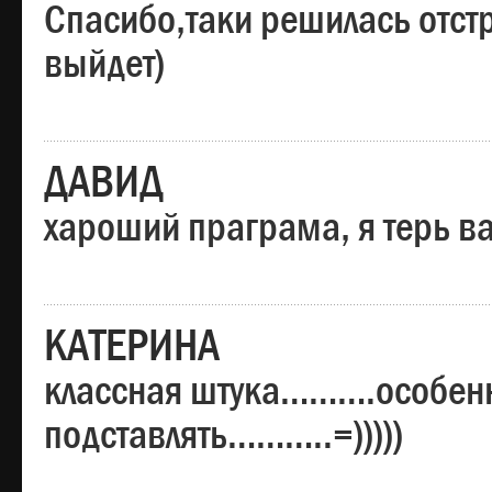
Спасибо,таки решилась отстр
выйдет)
ДАВИД
хароший праграма, я терь в
КАТЕРИНА
классная штука……….особенн
подставлять………..=)))))