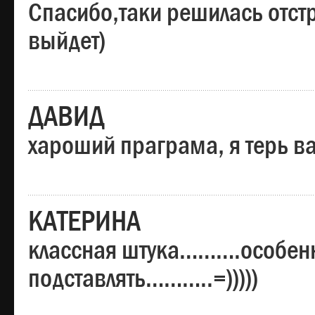
Спасибо,таки решилась отстр
выйдет)
ДАВИД
хароший праграма, я терь в
КАТЕРИНА
классная штука……….особенн
подставлять………..=)))))