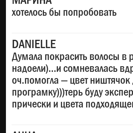
МАРИНА
хотелось бы попробовать
DANIELLE
Думала покрасить волосы в
надоели)…и сомневалась вдр
оч.помогла — цвет ништячок 
програмку)))терь буду эксп
прически и цвета подходяще