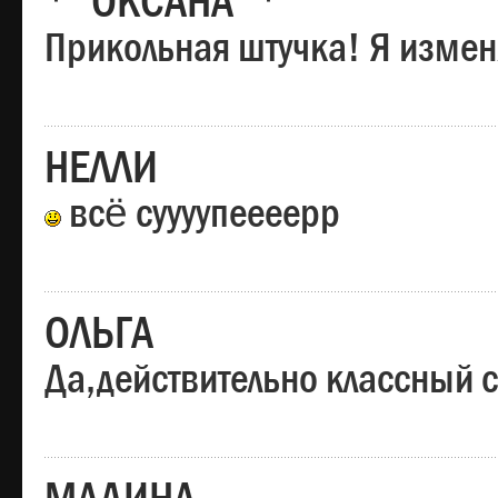
*"ОКСАНА"*
Прикольная штучка! Я изменя
НЕЛЛИ
всё суууупеееерр
ОЛЬГА
Да,действительно классный с