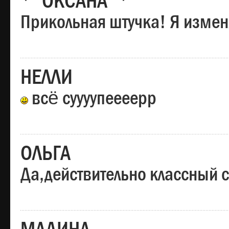
*"ОКСАНА"*
Прикольная штучка! Я изменя
НЕЛЛИ
всё суууупеееерр
ОЛЬГА
Да,действительно классный с