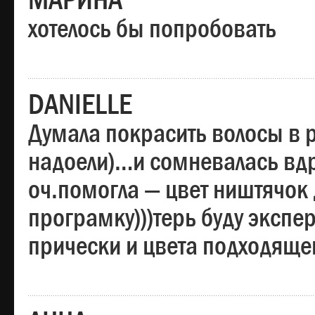
МАРИНА
хотелось бы попробовать
DANIELLE
Думала покрасить волосы в
надоели)…и сомневалась вдр
оч.помогла — цвет ништячок 
програмку)))терь буду эксп
прически и цвета подходяще