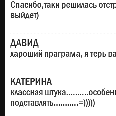
Спасибо,таки решилась отстр
выйдет)
ДАВИД
хароший праграма, я терь в
КАТЕРИНА
классная штука……….особенн
подставлять………..=)))))