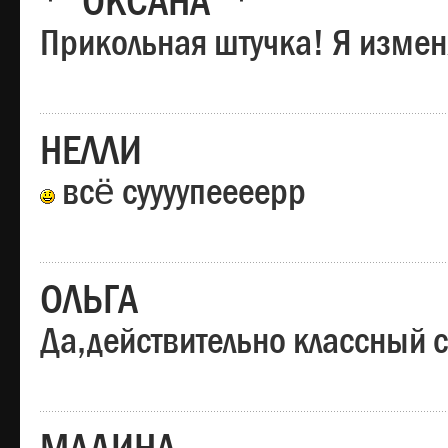
*"ОКСАНА"*
Прикольная штучка! Я изменя
НЕЛЛИ
всё суууупеееерр
ОЛЬГА
Да,действительно классный с