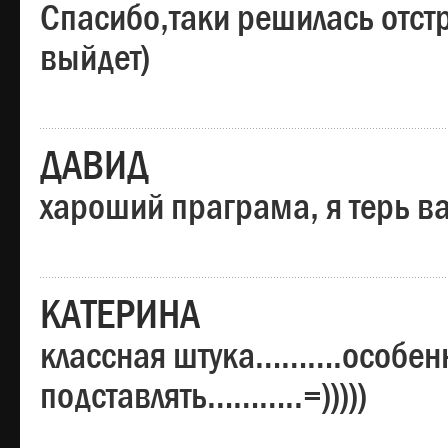
Спасибо,таки решилась отстр
выйдет)
ДАВИД
хароший праграма, я терь в
КАТЕРИНА
классная штука……….особенн
подставлять………..=)))))