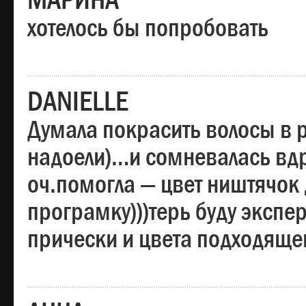
МАРИНА
хотелось бы попробовать
DANIELLE
Думала покрасить волосы в
надоели)…и сомневалась вдр
оч.помогла — цвет ништячок 
програмку)))терь буду эксп
прически и цвета подходяще