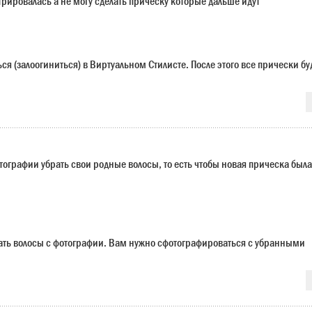
трировалась а не могу сделать прическу которые дальше идут
я (залоогиниться) в Виртуальном Стилисте. После этого все прически бу
отографии убрать свои родные волосы, то есть чтобы новая прическа была
ать волосы с фотографии. Вам нужно сфотографироваться с убранными