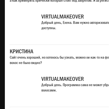
а как примерить прически которые стоят под запретом. Я за регис
VIRTUALMAKEOVER
Добрый день, Елена. Вам нужно авторизоватьс
доступны.
КРИСТИНА
Сайт очень хороший, но хотелось бы узнать, можно ли как-то на ф
волос не было видно?
VIRTUALMAKEOVER
Добрый день. Программа сама не может убр
волосами.