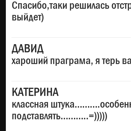
Спасибо,таки решилась отстр
выйдет)
ДАВИД
хароший праграма, я терь в
КАТЕРИНА
классная штука……….особенн
подставлять………..=)))))