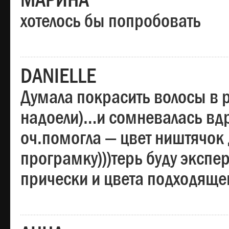
МАРИНА
хотелось бы попробовать
DANIELLE
Думала покрасить волосы в
надоели)…и сомневалась вдр
оч.помогла — цвет ништячок 
програмку)))терь буду эксп
прически и цвета подходяще