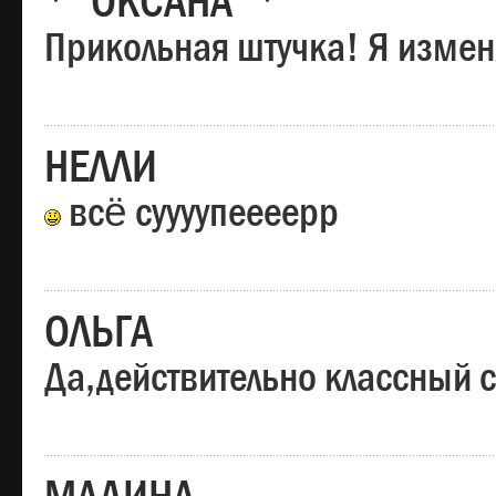
*"ОКСАНА"*
Прикольная штучка! Я изменя
НЕЛЛИ
всё суууупеееерр
ОЛЬГА
Да,действительно классный с