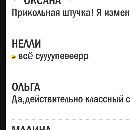
*"ОКСАНА"*
Прикольная штучка! Я изменя
НЕЛЛИ
всё суууупеееерр
ОЛЬГА
Да,действительно классный с