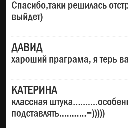
Спасибо,таки решилась отстр
выйдет)
ДАВИД
хароший праграма, я терь в
КАТЕРИНА
классная штука……….особенн
подставлять………..=)))))