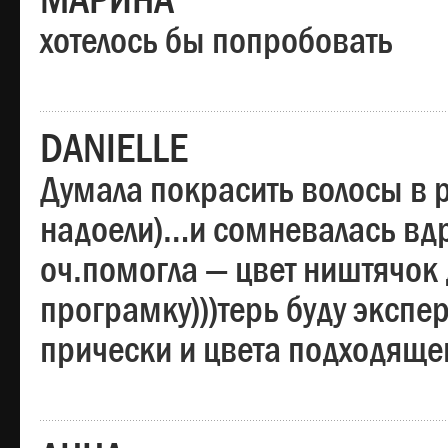
МАРИНА
хотелось бы попробовать
DANIELLE
Думала покрасить волосы в
надоели)…и сомневалась вдр
оч.помогла — цвет ништячок 
програмку)))терь буду эксп
прически и цвета подходяще