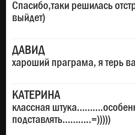
Спасибо,таки решилась отстр
выйдет)
ДАВИД
хароший праграма, я терь в
КАТЕРИНА
классная штука……….особенн
подставлять………..=)))))