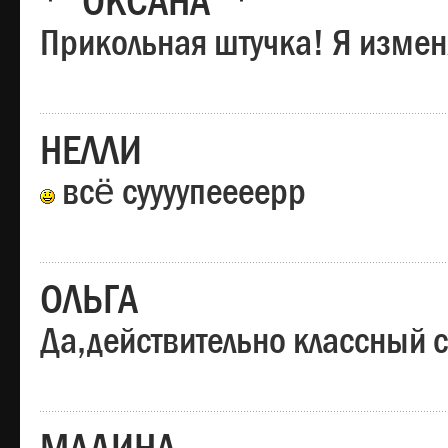
*"ОКСАНА"*
Прикольная штучка! Я изменя
НЕЛЛИ
всё суууупеееерр
ОЛЬГА
Да,действительно классный с