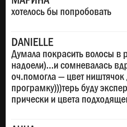
МАРИНА
хотелось бы попробовать
DANIELLE
Думала покрасить волосы в
надоели)…и сомневалась вдр
оч.помогла — цвет ништячок 
програмку)))терь буду эксп
прически и цвета подходяще