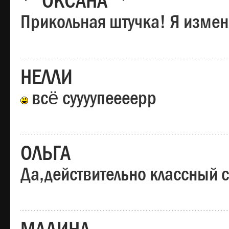
*"ОКСАНА"*
Прикольная штучка! Я изменя
НЕЛЛИ
всё суууупеееерр
ОЛЬГА
Да,действительно классный с