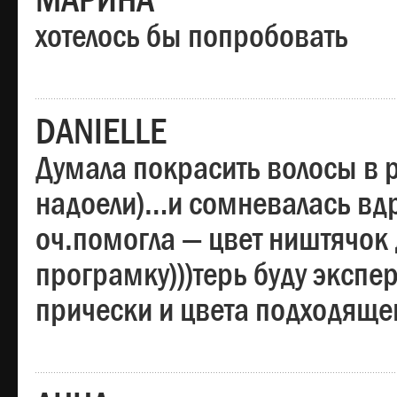
МАРИНА
хотелось бы попробовать
DANIELLE
Думала покрасить волосы в
надоели)…и сомневалась вдр
оч.помогла — цвет ништячок 
програмку)))терь буду эксп
прически и цвета подходяще