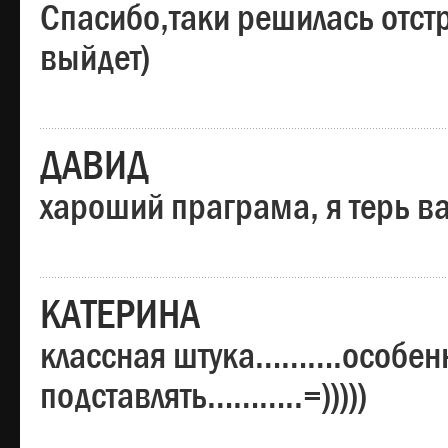
Спасибо,таки решилась отстр
выйдет)
ДАВИД
хароший праграма, я терь в
КАТЕРИНА
классная штука……….особенн
подставлять………..=)))))