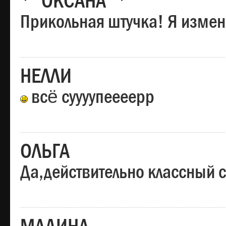
*"ОКСАНА"*
Прикольная штучка! Я изменя
НЕЛЛИ
всё суууупеееерр
ОЛЬГА
Да,действительно классный с