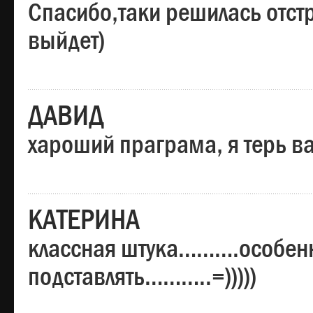
Спасибо,таки решилась отстр
выйдет)
ДАВИД
хароший праграма, я терь в
КАТЕРИНА
классная штука……….особенн
подставлять………..=)))))