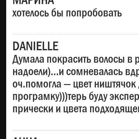
МАРИНА
хотелось бы попробовать
DANIELLE
Думала покрасить волосы в
надоели)…и сомневалась вдр
оч.помогла — цвет ништячок 
програмку)))терь буду эксп
прически и цвета подходяще