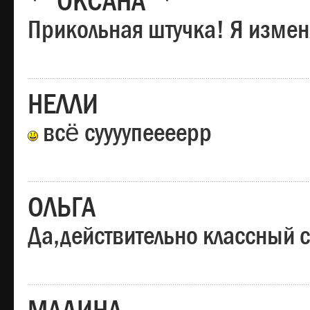
*"ОКСАНА"*
Прикольная штучка! Я изменя
НЕЛЛИ
всё суууупеееерр
ОЛЬГА
Да,действительно классный с