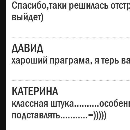
Спасибо,таки решилась отстр
выйдет)
ДАВИД
хароший праграма, я терь в
КАТЕРИНА
классная штука……….особенн
подставлять………..=)))))