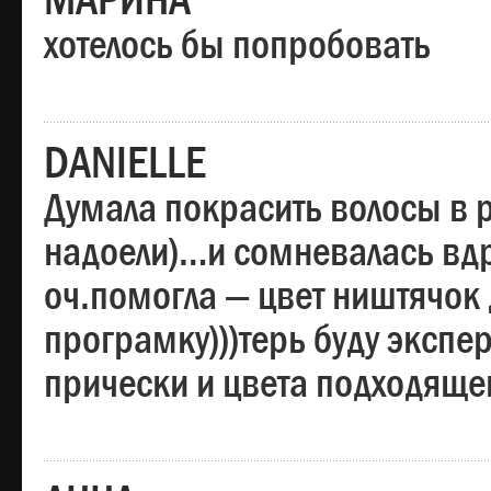
МАРИНА
хотелось бы попробовать
DANIELLE
Думала покрасить волосы в
надоели)…и сомневалась вдр
оч.помогла — цвет ништячок 
програмку)))терь буду эксп
прически и цвета подходяще