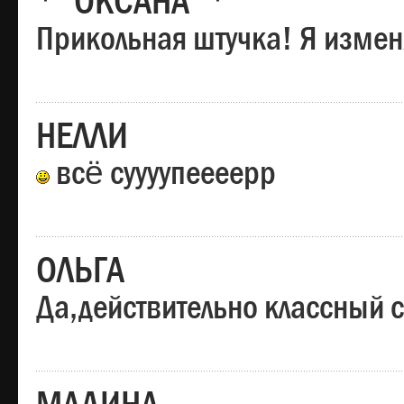
*"ОКСАНА"*
Прикольная штучка! Я изменя
НЕЛЛИ
всё суууупеееерр
ОЛЬГА
Да,действительно классный с