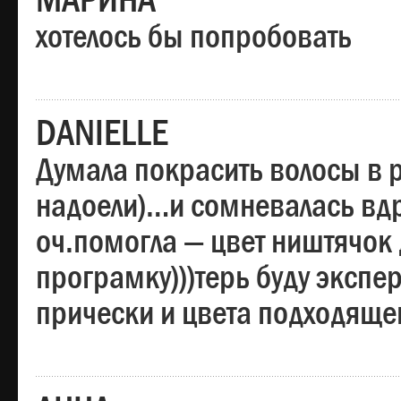
МАРИНА
хотелось бы попробовать
DANIELLE
Думала покрасить волосы в
надоели)…и сомневалась вдр
оч.помогла — цвет ништячок 
програмку)))терь буду эксп
прически и цвета подходяще