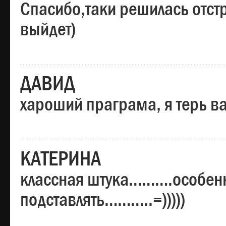
Спасибо,таки решилась отстр
выйдет)
ДАВИД
хароший праграма, я терь в
КАТЕРИНА
классная штука……….особенн
подставлять………..=)))))