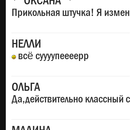
*"ОКСАНА"*
Прикольная штучка! Я изменя
НЕЛЛИ
всё суууупеееерр
ОЛЬГА
Да,действительно классный с