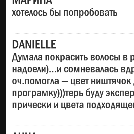
МАРИНА
хотелось бы попробовать
DANIELLE
Думала покрасить волосы в
надоели)…и сомневалась вдр
оч.помогла — цвет ништячок 
програмку)))терь буду эксп
прически и цвета подходяще