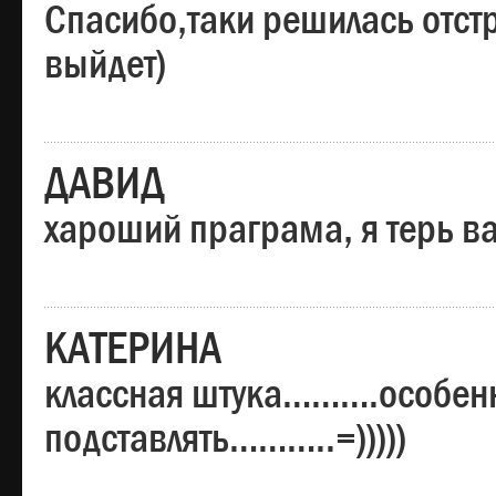
Спасибо,таки решилась отстр
выйдет)
ДАВИД
хароший праграма, я терь в
КАТЕРИНА
классная штука……….особенн
подставлять………..=)))))