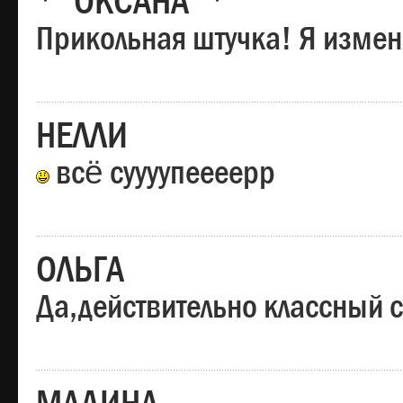
*"ОКСАНА"*
Прикольная штучка! Я изменя
НЕЛЛИ
всё суууупеееерр
ОЛЬГА
Да,действительно классный с