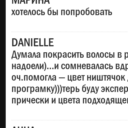
МАРИНА
хотелось бы попробовать
DANIELLE
Думала покрасить волосы в
надоели)…и сомневалась вдр
оч.помогла — цвет ништячок 
програмку)))терь буду эксп
прически и цвета подходяще