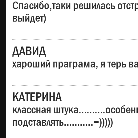
Спасибо,таки решилась отстр
выйдет)
ДАВИД
хароший праграма, я терь в
КАТЕРИНА
классная штука……….особенн
подставлять………..=)))))