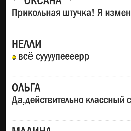
*"ОКСАНА"*
Прикольная штучка! Я изменя
НЕЛЛИ
всё суууупеееерр
ОЛЬГА
Да,действительно классный с