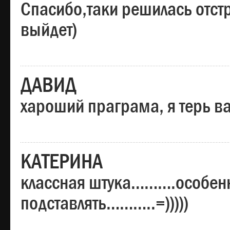
Спасибо,таки решилась отстр
выйдет)
ДАВИД
хароший праграма, я терь в
КАТЕРИНА
классная штука……….особенн
подставлять………..=)))))