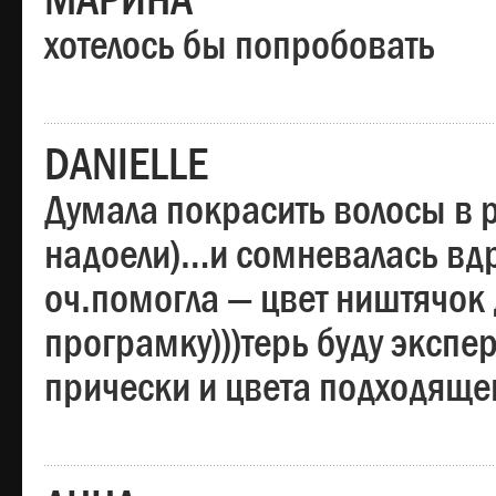
МАРИНА
хотелось бы попробовать
DANIELLE
Думала покрасить волосы в
надоели)…и сомневалась вдр
оч.помогла — цвет ништячок 
програмку)))терь буду эксп
прически и цвета подходяще