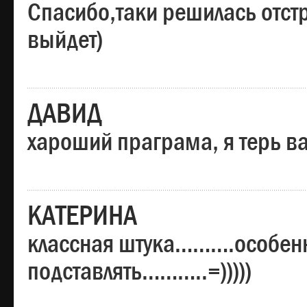
Спасибо,таки решилась отстр
выйдет)
ДАВИД
хароший праграма, я терь в
КАТЕРИНА
классная штука……….особенн
подставлять………..=)))))