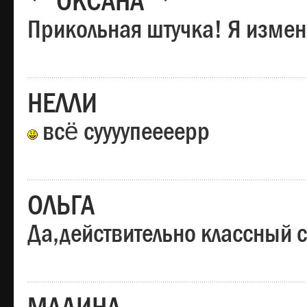
*"ОКСАНА"*
Прикольная штучка! Я изменя
НЕЛЛИ
всё суууупеееерр
ОЛЬГА
Да,действительно классный с