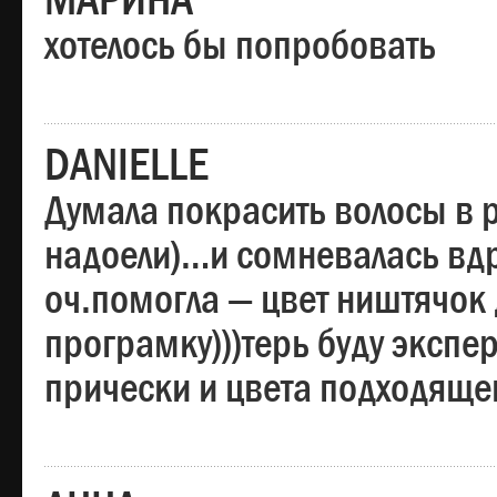
МАРИНА
хотелось бы попробовать
DANIELLE
Думала покрасить волосы в
надоели)…и сомневалась вдр
оч.помогла — цвет ништячок 
програмку)))терь буду эксп
прически и цвета подходяще