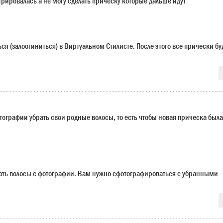
трировалась а не могу сделать прическу которые дальше идут
я (залоогиниться) в Виртуальном Стилисте. После этого все прически бу
отографии убрать свои родные волосы, то есть чтобы новая прическа была
ать волосы с фотографии. Вам нужно сфотографироваться с убранными