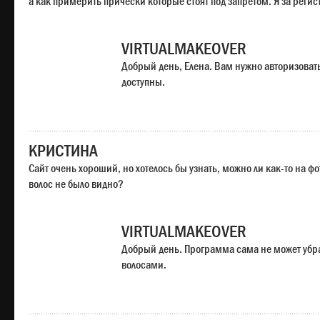
а как примерить прически которые стоят под запретом. Я за регис
VIRTUALMAKEOVER
Добрый день, Елена. Вам нужно авторизоватьс
доступны.
КРИСТИНА
Сайт очень хороший, но хотелось бы узнать, можно ли как-то на ф
волос не было видно?
VIRTUALMAKEOVER
Добрый день. Программа сама не может убр
волосами.