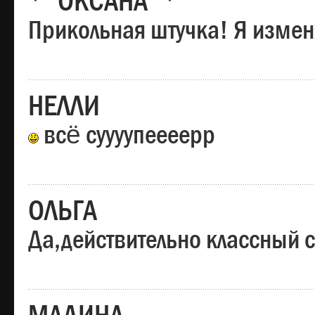
*"ОКСАНА"*
Прикольная штучка! Я изменя
НЕЛЛИ
всё суууупеееерр
ОЛЬГА
Да,действительно классный с