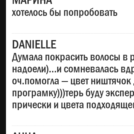
МАРИНА
хотелось бы попробовать
DANIELLE
Думала покрасить волосы в
надоели)…и сомневалась вдр
оч.помогла — цвет ништячок 
програмку)))терь буду эксп
прически и цвета подходяще