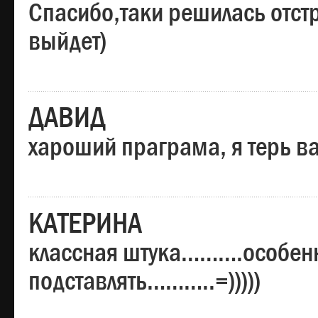
Спасибо,таки решилась отстр
выйдет)
ДАВИД
хароший праграма, я терь в
КАТЕРИНА
классная штука……….особенн
подставлять………..=)))))