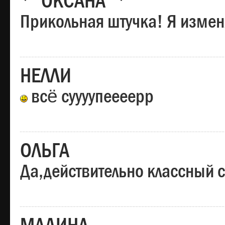
*"ОКСАНА"*
Прикольная штучка! Я изменя
НЕЛЛИ
всё суууупеееерр
ОЛЬГА
Да,действительно классный с