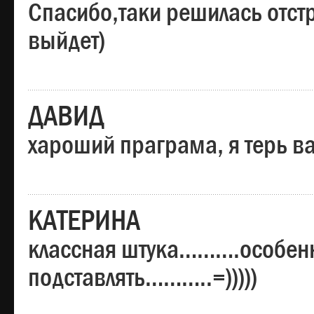
Спасибо,таки решилась отстр
выйдет)
ДАВИД
хароший праграма, я терь в
КАТЕРИНА
классная штука……….особенн
подставлять………..=)))))