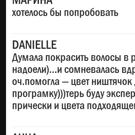
МАРИНА
хотелось бы попробовать
DANIELLE
Думала покрасить волосы в
надоели)…и сомневалась вдр
оч.помогла — цвет ништячок 
програмку)))терь буду эксп
прически и цвета подходяще