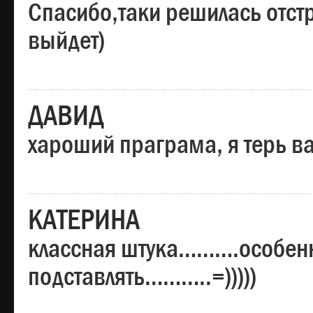
Спасибо,таки решилась отстр
выйдет)
ДАВИД
хароший праграма, я терь в
КАТЕРИНА
классная штука……….особенн
подставлять………..=)))))