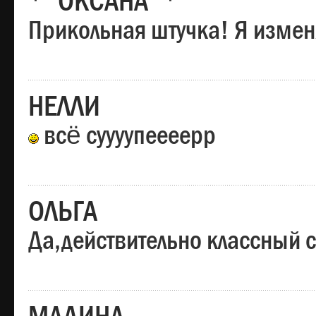
*"ОКСАНА"*
Прикольная штучка! Я изменя
НЕЛЛИ
всё суууупеееерр
ОЛЬГА
Да,действительно классный с