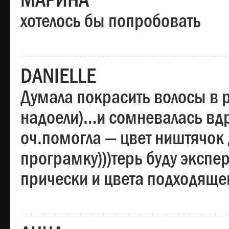
МАРИНА
хотелось бы попробовать
DANIELLE
Думала покрасить волосы в
надоели)…и сомневалась вдр
оч.помогла — цвет ништячок 
програмку)))терь буду эксп
прически и цвета подходяще