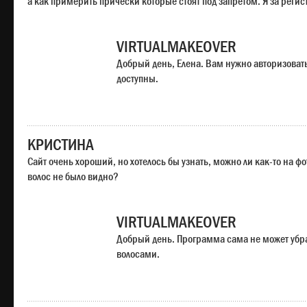
а как примерить прически которые стоят под запретом. Я за регис
VIRTUALMAKEOVER
Добрый день, Елена. Вам нужно авторизоватьс
доступны.
КРИСТИНА
Сайт очень хороший, но хотелось бы узнать, можно ли как-то на ф
волос не было видно?
VIRTUALMAKEOVER
Добрый день. Программа сама не может убр
волосами.