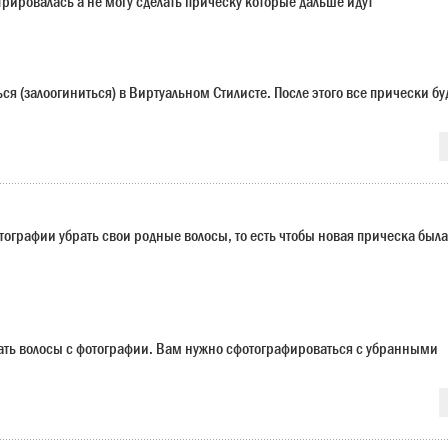
трировалась а не могу сделать прическу которые дальше идут
я (залоогиниться) в Виртуальном Стилисте. После этого все прически бу
отографии убрать свои родные волосы, то есть чтобы новая прическа была
ать волосы с фотографии. Вам нужно сфотографироваться с убранными