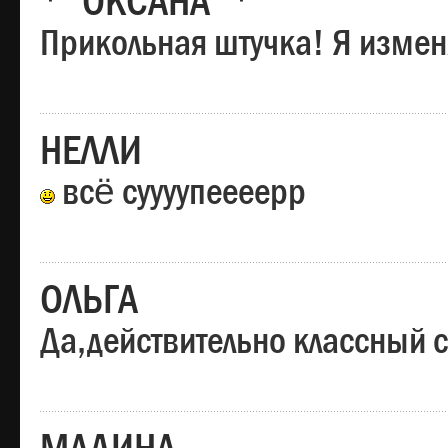
*"ОКСАНА"*
Прикольная штучка! Я изменя
НЕЛЛИ
всё суууупеееерр
ОЛЬГА
Да,действительно классный с