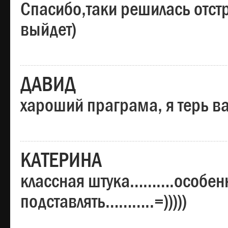
Спасибо,таки решилась отстр
выйдет)
ДАВИД
хароший праграма, я терь в
КАТЕРИНА
классная штука……….особенн
подставлять………..=)))))