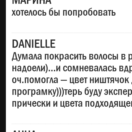
МАРИНА
хотелось бы попробовать
DANIELLE
Думала покрасить волосы в
надоели)…и сомневалась вдр
оч.помогла — цвет ништячок 
програмку)))терь буду эксп
прически и цвета подходяще