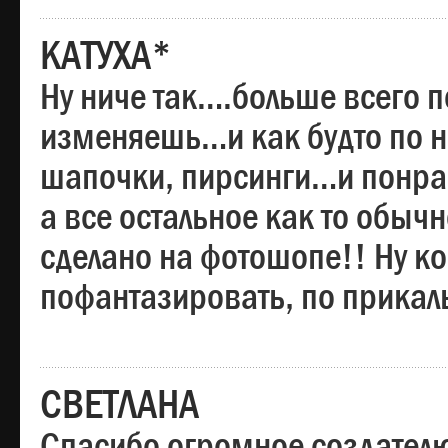
КАТУХА*
Ну ниче так….больше всего 
изменяешь…и как будто по на
шапочки, пирсинги…и понрав
а все остальное как то обы
сделано на фотошопе!! Ну 
пофантазировать, по прика
СВЕТЛАНА
Спасибо огромное создателю